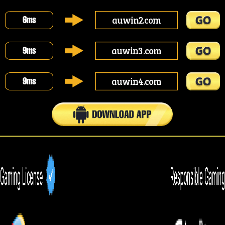
auwin2.com
6
ms
auwin3.com
9
ms
auwin4.com
9
ms