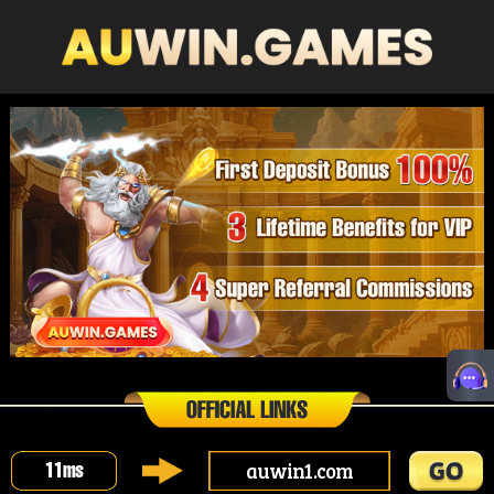
auwin1.com
11
ms